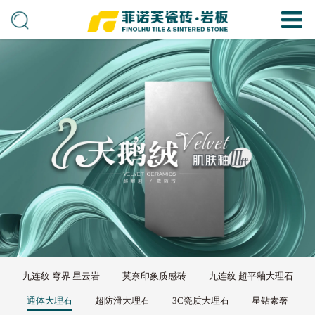
九连纹 穹界 星云岩
莫奈印象质感砖
九连纹 超平釉大理石
通体大理石
超防滑大理石
3C瓷质大理石
星钻素奢