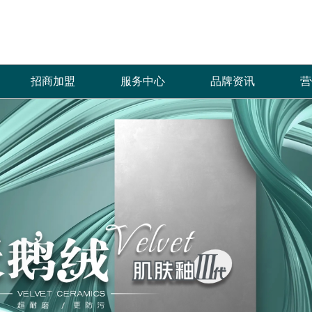
招商加盟
服务中心
品牌资讯
营
加盟优势
免费预约量房
品牌资讯
招商政策
优+服务
行业资讯
合作流程
经销商专区
加盟申请
人才招聘
菲诺芙瓷砖自创立以来，全体员工秉承“拼
产品覆盖各种规格的通体大理石、金丝大理
菲洛芙瓷砖一直秉承以产品品质
热情、全
搏、创新、发展”的企业价值理念，齐心协
石、生态大理石、双层瓷抛砖、镜面瓷片等上
的服务方式为保障，形成特有的
提供优质
力，共创辉煌，只为一个宏愿：“缔造品质生
千个花色品种。
中、售后杰出服务体系，得到了
和信赖。
活”，让更多的人享受到菲诺芙瓷砖瓷砖产品
高度认可。