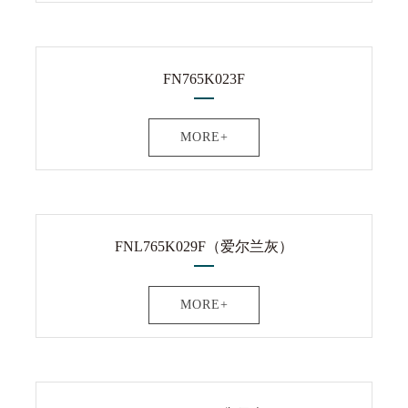
FN765K023F
MORE+
FNL765K029F（爱尔兰灰）
MORE+