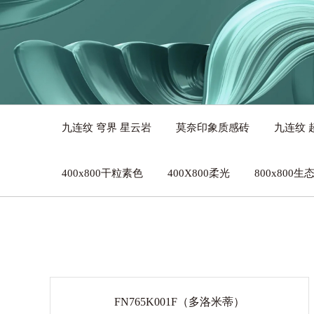
九连纹 穹界 星云岩
莫奈印象质感砖
九连纹 
400x800干粒素色
400X800柔光
800x800
FN765K001F（多洛米蒂）