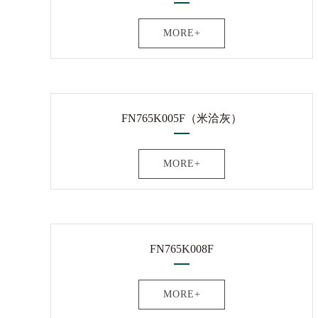
MORE+
FN765K005F（米洽灰）
MORE+
FN765K008F
MORE+