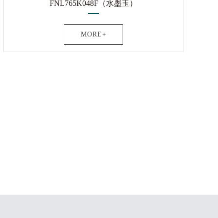
FNL765K048F（水墨玉）
MORE+