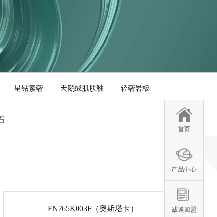
星钻素奢
天鹅绒肌肤釉
轻奢岩板
石
首页
产品中心
FN765K003F（奥斯塔卡）
诚邀加盟