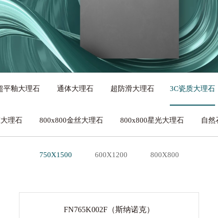
带来的绿色家居、“菲同凡享”的艺术魅力。
超平釉大理石
通体大理石
超防滑大理石
3C瓷质大理石
生态大理石
800x800金丝大理石
800x800星光大理石
自然
750X1500
600X1200
800X800
FN765K002F（斯纳诺克）