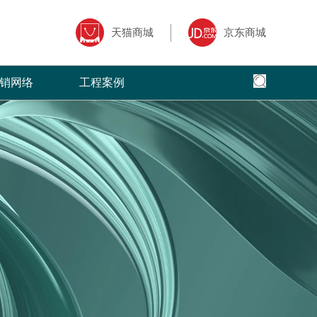
天猫商城
京东商城
销网络
工程案例
全国网络
全国工程
专卖店风采
核心,以全面
面、快捷，本公司以更加出色的态度
菲洛芙瓷砖借助于互联网特性来实现一定营销
菲洛芙瓷砖营销网络遍布全国，把健康家
全球地标性建筑首选
三大售前、售
的服务，赢得了广大客户的高度评价
目标，品牌资讯在整个品牌传播过程中起着举
品牌理念传递到了千家万户。
国。
广大经销商的
足轻重的作用。