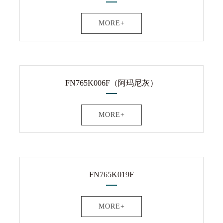
MORE+
FN765K006F（阿玛尼灰）
MORE+
FN765K019F
MORE+