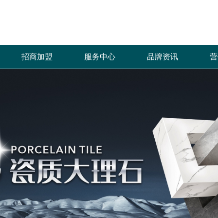
招商加盟
服务中心
品牌资讯
营
加盟优势
免费预约量房
品牌资讯
招商政策
优+服务
行业资讯
合作流程
经销商专区
加盟申请
人才招聘
菲诺芙瓷砖自创立以来，全体员工秉承“拼
产品覆盖各种规格的通体大理石、金丝大理
菲洛芙瓷砖一直秉承以产品品质
热情、全
搏、创新、发展”的企业价值理念，齐心协
石、生态大理石、双层瓷抛砖、镜面瓷片等上
的服务方式为保障，形成特有的
提供优质
力，共创辉煌，只为一个宏愿：“缔造品质生
千个花色品种。
中、售后杰出服务体系，得到了
和信赖。
活”，让更多的人享受到菲诺芙瓷砖瓷砖产品
高度认可。