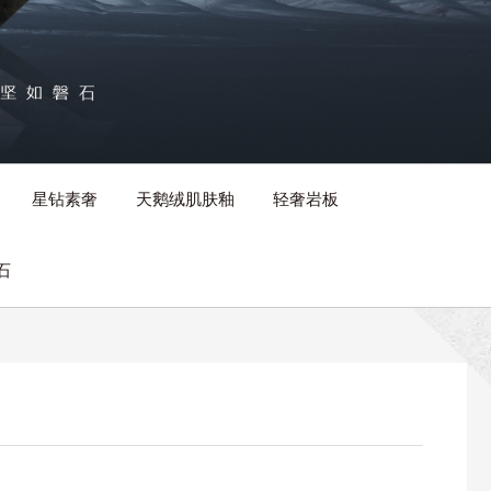
星钻素奢
天鹅绒肌肤釉
轻奢岩板
石