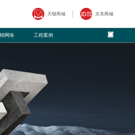
天猫商城
京东商城
销网络
工程案例
全国网络
全国工程
专卖店风采
核心,以全面
面、快捷，本公司以更加出色的态度
菲洛芙瓷砖借助于互联网特性来实现一定营销
菲洛芙瓷砖营销网络遍布全国，把健康家
全球地标性建筑首选
三大售前、售
的服务，赢得了广大客户的高度评价
目标，品牌资讯在整个品牌传播过程中起着举
品牌理念传递到了千家万户。
国。
广大经销商的
足轻重的作用。